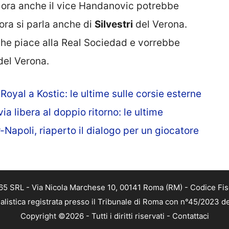
 ora anche il vice Handanovic potrebbe
 ora si parla anche di
Silvestri
del Verona.
che piace alla Real Sociedad e vorrebbe
del Verona.
Royal a Kostic: le ultime sulle corsie esterne
, via libera al doppio ritorno: le ultime
Napoli, riaperto il dialogo per un giocatore
 365 SRL - Via Nicola Marchese 10, 00141 Roma (RM) - Codice Fis
alistica registrata presso il Tribunale di Roma con n°45/2023 
Copyright ©2026 - Tutti i diritti riservati -
Contattaci