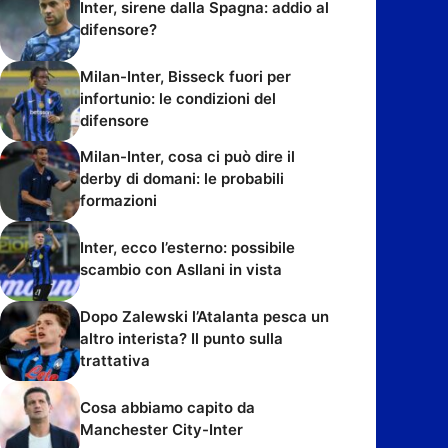
Inter, sirene dalla Spagna: addio al
difensore?
Milan-Inter, Bisseck fuori per
infortunio: le condizioni del
difensore
Milan-Inter, cosa ci può dire il
derby di domani: le probabili
formazioni
Inter, ecco l’esterno: possibile
scambio con Asllani in vista
Dopo Zalewski l’Atalanta pesca un
altro interista? Il punto sulla
trattativa
Cosa abbiamo capito da
Manchester City-Inter