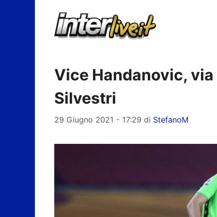
Vai
al
contenuto
Vice Handanovic, via R
Silvestri
29 Giugno 2021 - 17:29
di
StefanoM