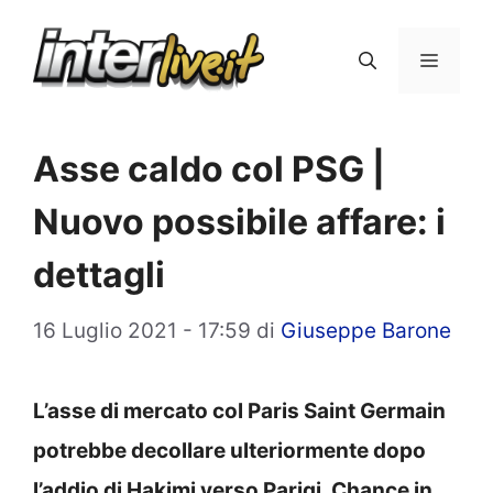
Vai
al
Menu
contenuto
Asse caldo col PSG |
Nuovo possibile affare: i
dettagli
16 Luglio 2021 - 17:59
di
Giuseppe Barone
L’asse di mercato col Paris Saint Germain
potrebbe decollare ulteriormente dopo
l’addio di Hakimi verso Parigi. Chance in