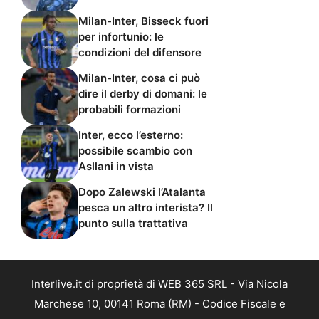
Milan-Inter, Bisseck fuori
per infortunio: le
condizioni del difensore
Milan-Inter, cosa ci può
dire il derby di domani: le
probabili formazioni
Inter, ecco l’esterno:
possibile scambio con
Asllani in vista
Dopo Zalewski l’Atalanta
pesca un altro interista? Il
punto sulla trattativa
Interlive.it di proprietà di WEB 365 SRL - Via Nicola
Marchese 10, 00141 Roma (RM) - Codice Fiscale e