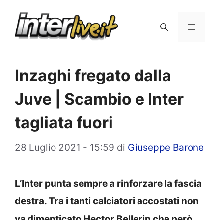
Vai
al
Menu
contenuto
Inzaghi fregato dalla
Juve | Scambio e Inter
tagliata fuori
28 Luglio 2021 - 15:59
di
Giuseppe Barone
L’Inter punta sempre a rinforzare la fascia
destra. Tra i tanti calciatori accostati non
va dimenticato Hector Bellerin che però