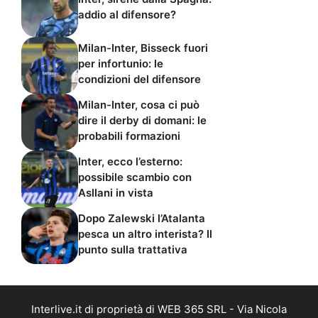
addio al difensore?
Milan-Inter, Bisseck fuori
per infortunio: le
condizioni del difensore
Milan-Inter, cosa ci può
dire il derby di domani: le
probabili formazioni
Inter, ecco l’esterno:
possibile scambio con
Asllani in vista
Dopo Zalewski l’Atalanta
pesca un altro interista? Il
punto sulla trattativa
Interlive.it di proprietà di WEB 365 SRL - Via Nicola