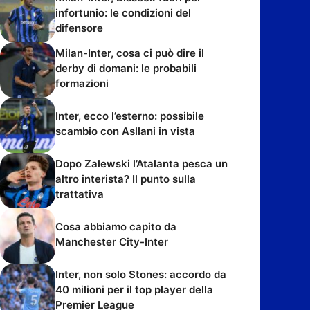
infortunio: le condizioni del
difensore
Milan-Inter, cosa ci può dire il
derby di domani: le probabili
formazioni
Inter, ecco l’esterno: possibile
scambio con Asllani in vista
Dopo Zalewski l’Atalanta pesca un
altro interista? Il punto sulla
trattativa
Cosa abbiamo capito da
Manchester City-Inter
Inter, non solo Stones: accordo da
40 milioni per il top player della
Premier League