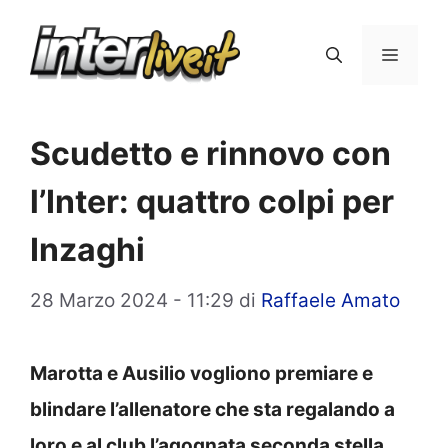
Vai
al
Menu
contenuto
Scudetto e rinnovo con
l’Inter: quattro colpi per
Inzaghi
28 Marzo 2024 - 11:29
di
Raffaele Amato
Marotta e Ausilio vogliono premiare e
blindare l’allenatore che sta regalando a
loro e al club l’agognata seconda stella.