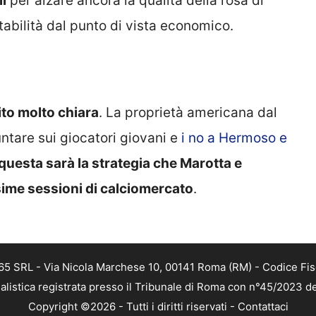
li
per alzare ancora la qualità della rosa di
tabilità dal punto di vista economico.
ito molto chiara
. La proprietà americana dal
untare sui giocatori giovani e
i no a Hermoso e
questa sarà la strategia che Marotta e
sime sessioni di calciomercato
.
 365 SRL - Via Nicola Marchese 10, 00141 Roma (RM) - Codice Fis
alistica registrata presso il Tribunale di Roma con n°45/2023 
Copyright ©2026 - Tutti i diritti riservati -
Contattaci