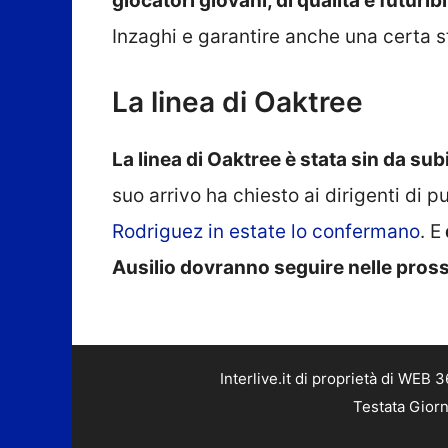
giocatori giovani, di qualità e futuribi
Inzaghi e garantire anche una certa s
La linea di Oaktree
La linea di Oaktree è stata sin da sub
suo arrivo ha chiesto ai dirigenti di p
Rodriguez in estate lo confermano
. E
Ausilio dovranno seguire nelle pros
Interlive.it di proprietà di WEB
Testata Giorn