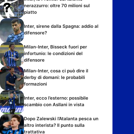
nerazzurro: oltre 70 milioni sul
piatto
Inter, sirene dalla Spagna: addio al
difensore?
Milan-Inter, Bisseck fuori per
infortunio: le condizioni del
difensore
Milan-Inter, cosa ci può dire il
derby di domani: le probabili
formazioni
Inter, ecco l’esterno: possibile
scambio con Asllani in vista
Dopo Zalewski l’Atalanta pesca un
altro interista? Il punto sulla
trattativa