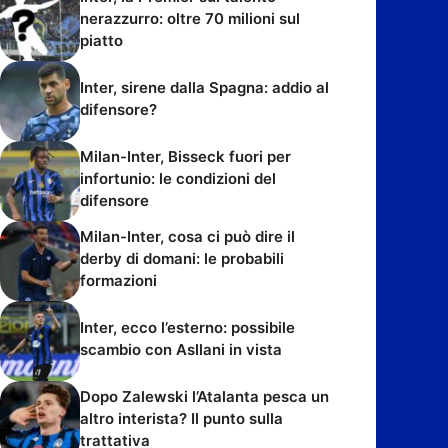
nerazzurro: oltre 70 milioni sul
piatto
Inter, sirene dalla Spagna: addio al
difensore?
Milan-Inter, Bisseck fuori per
infortunio: le condizioni del
difensore
Milan-Inter, cosa ci può dire il
derby di domani: le probabili
formazioni
Inter, ecco l’esterno: possibile
scambio con Asllani in vista
Dopo Zalewski l’Atalanta pesca un
altro interista? Il punto sulla
trattativa