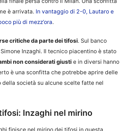
lla finale persa contro il Milan. Una sconfitta
e è arrivata.
In vantaggio di 2-0, Lautaro e
poco più di mezz’ora
.
se critiche da parte dei tifosi
. Sul banco
 Simone Inzaghi. Il tecnico piacentino è stato
ambi non considerati giusti
e in diversi hanno
 certo è una sconfitta che potrebbe aprire delle
o della società su alcune scelte fatte nel
 tifosi: Inzaghi nel mirino
i finisce nel mirino dei tifosi in questa