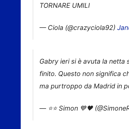
TORNARE UMILI
— Ciola (@crazyciola92)
Jan
Gabry ieri si è avuta la netta 
finito. Questo non significa 
ma purtroppo da Madrid in poi
— ⭐️⭐️ Simon 💙🖤 (@Simon