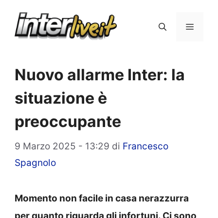
Vai
al
Menu
contenuto
Nuovo allarme Inter: la
situazione è
preoccupante
9 Marzo 2025 - 13:29
di
Francesco
Spagnolo
Momento non facile in casa nerazzurra
per quanto riguarda gli infortuni. Ci sono