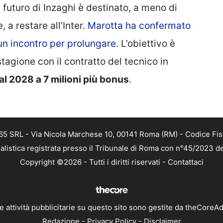
l futuro di Inzaghi è destinato, a meno di
 a restare all’Inter.
Marotta ha confermato
 un incontro per prolungare
. L’obiettivo è
stagione con il contratto del tecnico in
al 2028 a 7 milioni più bonus
.
 365 SRL - Via Nicola Marchese 10, 00141 Roma (RM) - Codice Fis
alistica registrata presso il Tribunale di Roma con n°45/2023 
Copyright ©2026 - Tutti i diritti riservati -
Contattaci
e attività pubblicitarie su questo sito sono gestite da theCoreA
Redazione
-
Privacy Policy
-
Disclaimer