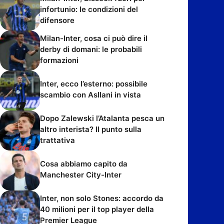
infortunio: le condizioni del
difensore
Milan-Inter, cosa ci può dire il
derby di domani: le probabili
formazioni
Inter, ecco l’esterno: possibile
scambio con Asllani in vista
Dopo Zalewski l’Atalanta pesca un
altro interista? Il punto sulla
trattativa
Cosa abbiamo capito da
Manchester City-Inter
Inter, non solo Stones: accordo da
40 milioni per il top player della
Premier League