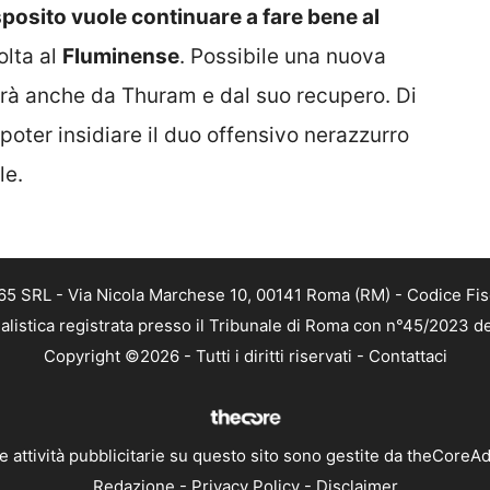
sposito vuole continuare a fare bene al
olta al
Fluminense
. Possibile una nuova
rà anche da Thuram e dal suo recupero. Di
poter insidiare il duo offensivo nerazzurro
le.
 365 SRL - Via Nicola Marchese 10, 00141 Roma (RM) - Codice Fis
alistica registrata presso il Tribunale di Roma con n°45/2023 
Copyright ©2026 - Tutti i diritti riservati -
Contattaci
e attività pubblicitarie su questo sito sono gestite da theCoreA
Redazione
-
Privacy Policy
-
Disclaimer