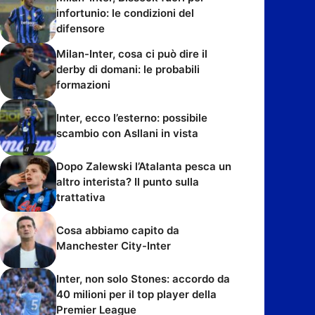
infortunio: le condizioni del
difensore
Milan-Inter, cosa ci può dire il
derby di domani: le probabili
formazioni
Inter, ecco l’esterno: possibile
scambio con Asllani in vista
Dopo Zalewski l’Atalanta pesca un
altro interista? Il punto sulla
trattativa
Cosa abbiamo capito da
Manchester City-Inter
Inter, non solo Stones: accordo da
40 milioni per il top player della
Premier League