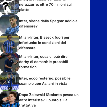
nerazzurro: oltre 70 milioni sul
piatto
Inter, sirene dalla Spagna: addio al
difensore?
Milan-Inter, Bisseck fuori per
infortunio: le condizioni del
difensore
Milan-Inter, cosa ci può dire il
derby di domani: le probabili
formazioni
Inter, ecco l’esterno: possibile
scambio con Asllani in vista
Dopo Zalewski l’Atalanta pesca un
altro interista? Il punto sulla
trattativa