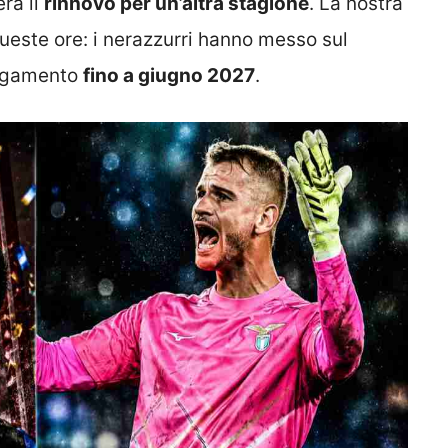
era il
rinnovo per un’altra stagione
. La nostra
ueste ore: i nerazzurri hanno messo sul
ungamento
fino a giugno 2027
.