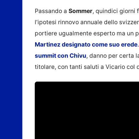
Passando a
Sommer
, quindici giorni 
l’ipotesi rinnovo annuale dello svizze
portiere ugualmente esperto ma un po’
Martinez designato come suo erede
summit con Chivu
, danno per certa l
titolare, con tanti saluti a Vicario co