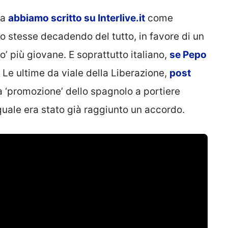
fa
abbiamo scritto su Interlive.it
come
ro stesse decadendo del tutto, in favore di un
 più giovane. E soprattutto italiano,
se Pepo
. Le ultime da viale della Liberazione,
post
a ‘promozione’ dello spagnolo a portiere
l quale era stato già raggiunto un accordo.