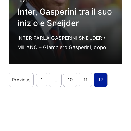
LuigiP
Inter, Gasperini tra il suo
inizio e Sneijder
INTER PARLA GASPERINI SNEIJDER /
MILANO – Giampiero Gasperini, dopo ...
Previous
1
…
10
11
12