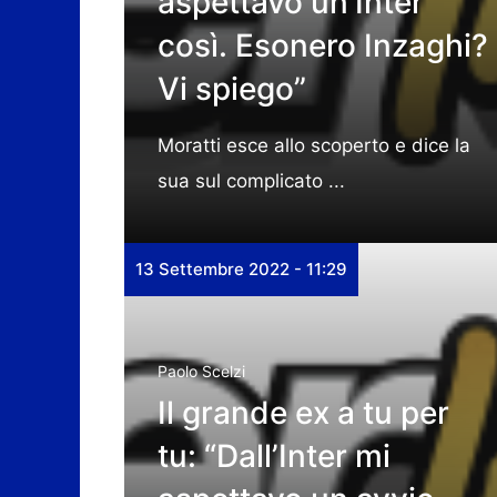
aspettavo un’Inter
così. Esonero Inzaghi?
Vi spiego”
Moratti esce allo scoperto e dice la
sua sul complicato ...
13 Settembre 2022 - 11:29
Paolo Scelzi
Il grande ex a tu per
tu: “Dall’Inter mi