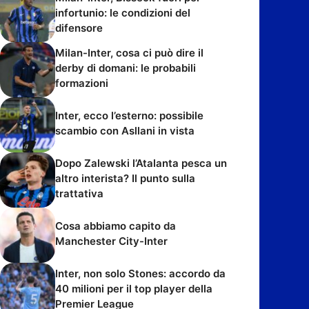
infortunio: le condizioni del
difensore
Milan-Inter, cosa ci può dire il
derby di domani: le probabili
formazioni
Inter, ecco l’esterno: possibile
scambio con Asllani in vista
Dopo Zalewski l’Atalanta pesca un
altro interista? Il punto sulla
trattativa
Cosa abbiamo capito da
Manchester City-Inter
Inter, non solo Stones: accordo da
40 milioni per il top player della
Premier League