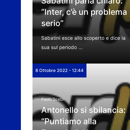
Sabatini parla chiaro:
“Inter, c’è un problema
serio”
Sabatini esce allo scoperto e dice la
sua sul periodo ...
8 Ottobre 2022 - 12:44
Paolo Scelzi
Antonello si sbilancia:
“Puntiamo alla