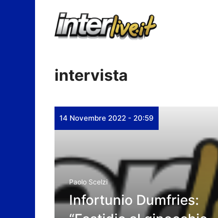
Vai
al
contenuto
intervista
14 Novembre 2022 - 20:59
Paolo Scelzi
Infortunio Dumfries: