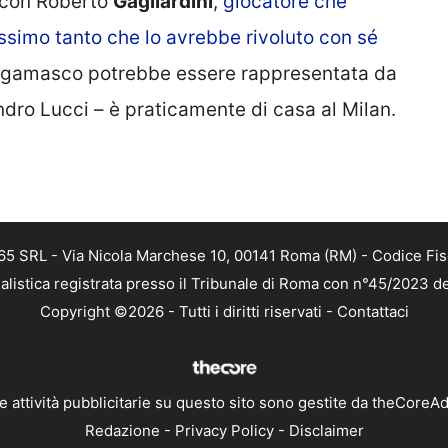
o con Roberto
Gagliardini
,
giocatore che
tissimo tanto che lo avrebbe rivoluto con sé
bergamasco potrebbe essere rappresentata da
andro Lucci – è praticamente di casa al Milan.
 365 SRL - Via Nicola Marchese 10, 00141 Roma (RM) - Codice Fis
alistica registrata presso il Tribunale di Roma con n°45/2023 
Copyright ©2026 - Tutti i diritti riservati -
Contattaci
e attività pubblicitarie su questo sito sono gestite da theCoreA
Redazione
-
Privacy Policy
-
Disclaimer