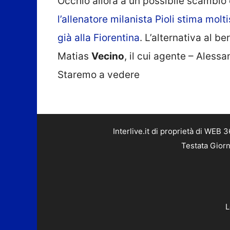
Occhio allora a un possibile scambi
l’allenatore milanista Pioli stima mol
già alla Fiorentina
. L’alternativa al 
Matias
Vecino
, il cui agente – Aless
Staremo a vedere
Interlive.it di proprietà di WEB
Testata Giorn
L