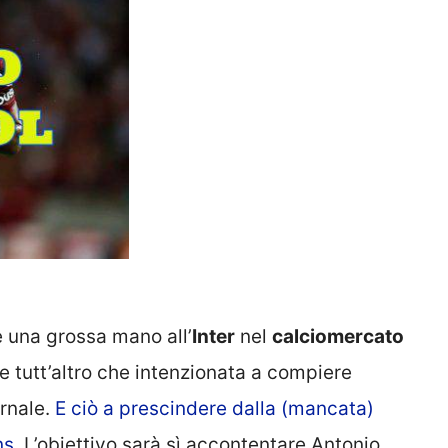
 una grossa mano all’
Inter
nel
calciomercato
e tutt’altro che intenzionata a compiere
ernale.
E ciò a prescindere dalla (mancata)
ns
. L’obiettivo sarà sì accontentare Antonio