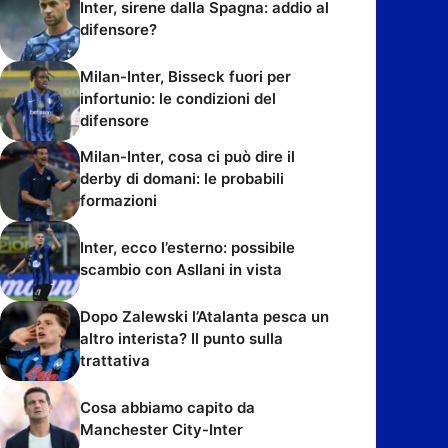
Inter, sirene dalla Spagna: addio al
difensore?
Milan-Inter, Bisseck fuori per
infortunio: le condizioni del
difensore
Milan-Inter, cosa ci può dire il
derby di domani: le probabili
formazioni
Inter, ecco l’esterno: possibile
scambio con Asllani in vista
Dopo Zalewski l’Atalanta pesca un
altro interista? Il punto sulla
trattativa
Cosa abbiamo capito da
Manchester City-Inter