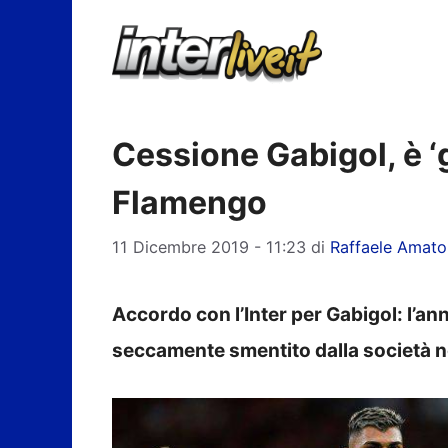
Vai
al
contenuto
Cessione Gabigol, è ‘gi
Flamengo
11 Dicembre 2019 - 11:23
di
Raffaele Amato
Accordo con l’Inter per Gabigol: l’a
seccamente smentito dalla società ne