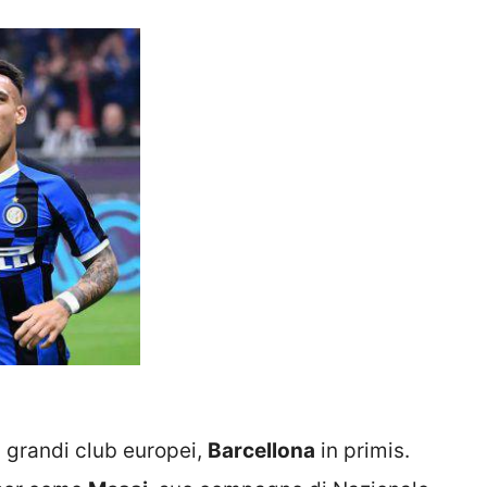
 i grandi club europei,
Barcellona
in primis.