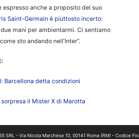
 è espresso anche a proposito del suo
Paris Saint-Germain è piuttosto incerto
:
o due mani per ambientarmi. Ci sentiamo
come sto andando nell’Inter”.
:
l: Barcellona detta condizioni
sorpresa il Mister X di Marotta
 365 SRL - Via Nicola Marchese 10, 00141 Roma (RM) - Codice Fis