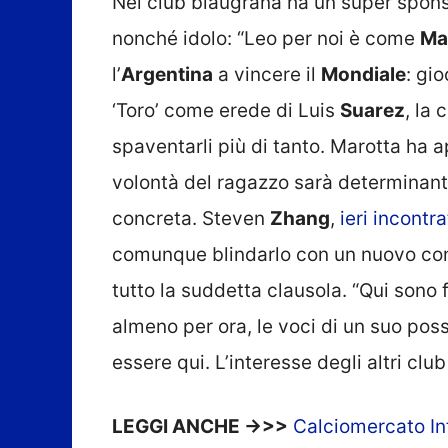
Nel club blaugrana ha un super spo
nonché idolo: “Leo per noi è come
Ma
l’
Argentina
a vincere il
Mondiale
: gi
‘Toro’ come erede di Luis
Suarez
, la
spaventarli più di tanto. Marotta ha 
volontà del ragazzo sarà determinan
concreta. Steven
Zhang
,
ieri incontr
comunque blindarlo con un nuovo cont
tutto la suddetta clausola. “Qui sono
almeno per ora, le voci di un suo possi
essere qui. L’interesse degli altri clu
LEGGI ANCHE ->>>
Calciomercato In