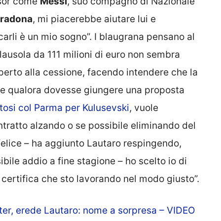
nsor come
Messi
, suo compagno di Nazionale
radona
, mi piacerebbe aiutare lui e
ocarli è un mio sogno”. I blaugrana pensano al
 clausola da 111 milioni di euro non sembra
aperto alla cessione, facendo intendere che la
te qualora dovesse giungere una proposta
atosi col Parma per Kulusevski
, vuole
ratto alzando o se possibile eliminando del
 felice – ha aggiunto Lautaro respingendo,
bile addio a fine stagione – ho scelto io di
b certifica che sto lavorando nel modo giusto”.
ter, erede Lautaro: nome a sorpresa – VIDEO