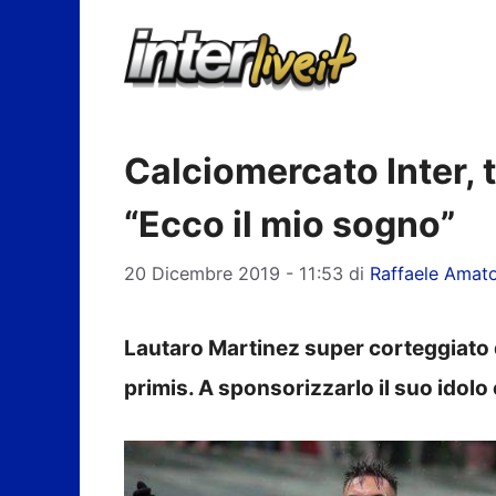
Vai
al
contenuto
Calciomercato Inter, t
“Ecco il mio sogno”
20 Dicembre 2019 - 11:53
di
Raffaele Amat
Lautaro Martinez super corteggiato da
primis. A sponsorizzarlo il suo idol