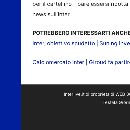
per il cartellino – pare essersi ridott
news sull’Inter.
POTREBBERO INTERESSARTI ANCHE
Inter, obiettivo scudetto | Suning inve
Calciomercato Inter | Giroud fa partir
Interlive.it di proprietà di WEB
Testata Giorn