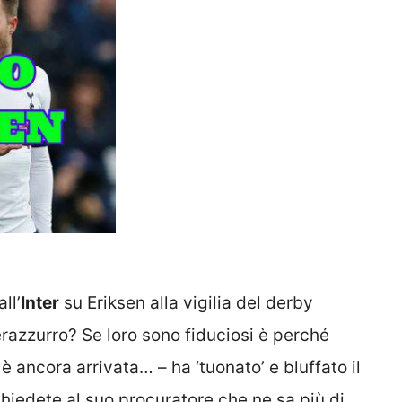
ll’
Inter
su Eriksen alla vigilia del derby
nerazzurro? Se loro sono fiduciosi è perché
 ancora arrivata… – ha ‘tuonato’ e bluffato il
chiedete al suo procuratore che ne sa più di