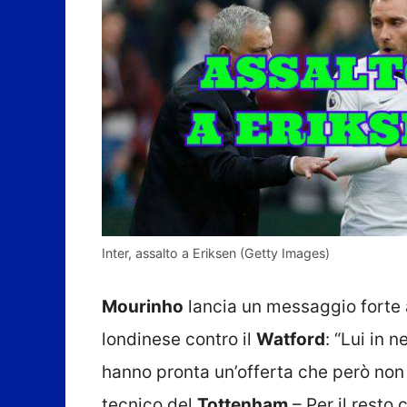
Inter, assalto a Eriksen (Getty Images)
Mourinho
lancia un messaggio forte a
londinese contro il
Watford
: “Lui in 
hanno pronta un’offerta che però non è
tecnico del
Tottenham
– Per il resto 