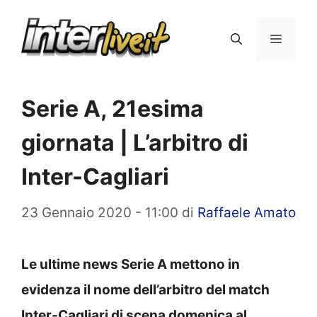
Vai
al
Menu
contenuto
Serie A, 21esima
giornata | L’arbitro di
Inter-Cagliari
23 Gennaio 2020 - 11:00
di
Raffaele Amato
Le ultime news Serie A mettono in
evidenza il nome dell’arbitro del match
Inter-Cagliari di scena domenica al