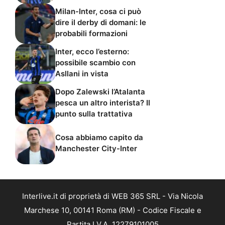
Milan-Inter, cosa ci può
dire il derby di domani: le
probabili formazioni
Inter, ecco l’esterno:
possibile scambio con
Asllani in vista
Dopo Zalewski l’Atalanta
pesca un altro interista? Il
punto sulla trattativa
Cosa abbiamo capito da
Manchester City-Inter
Interlive.it di proprietà di WEB 365 SRL - Via Nicola
Marchese 10, 00141 Roma (RM) - Codice Fiscale e
Partita I.V.A. 12279101005