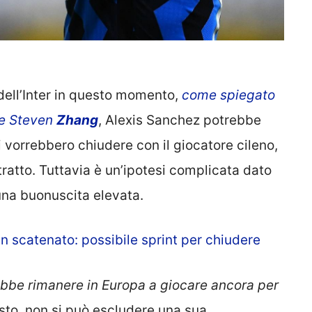
dell’Inter in questo momento,
come spiegato
te Steven
Zhang
, Alexis Sanchez potrebbe
i vorrebbero chiudere con il giocatore cileno,
tratto. Tuttavia è un’ipotesi complicata dato
una buonuscita elevata.
lan scatenato: possibile sprint per chiudere
bbe rimanere in Europa a giocare ancora per
sto, non si può escludere una sua