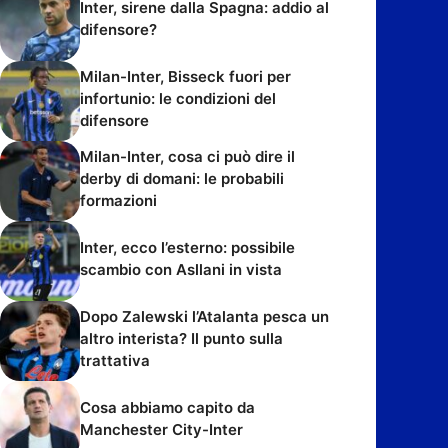
Inter, sirene dalla Spagna: addio al
difensore?
Milan-Inter, Bisseck fuori per
infortunio: le condizioni del
difensore
Milan-Inter, cosa ci può dire il
derby di domani: le probabili
formazioni
Inter, ecco l’esterno: possibile
scambio con Asllani in vista
Dopo Zalewski l’Atalanta pesca un
altro interista? Il punto sulla
trattativa
Cosa abbiamo capito da
Manchester City-Inter