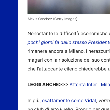
Alexis Sanchez (Getty Images)
Nonostante le difficoltà economiche 
pochi giorni fa dallo stesso Presiden
rimanere ancora a Milano. I nerazzurr
magari con la risoluzione del suo con
che l’attaccante cileno chiederebbe 
LEGGI ANCHE>>>
Attenta Inter | Mi
In più,
esattamente come Vidal
,
vorre
un club di alto livello.
Proprio per que