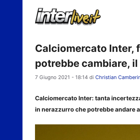
Vai
al
contenuto
Calciomercato Inter, 
potrebbe cambiare, il
7 Giugno 2021 - 18:14
di
Christian Camberin
Calciomercato Inter: tanta incertezz
in nerazzurro che potrebbe andare av