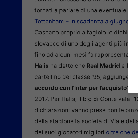
tornati a parlare di una eventuale ce
Tottenham – in scadenza a giugno – 
Cascano proprio a fagiolo le dichiaraz
slovacco di uno degli agenti più impor
fino ad alcuni mesi fa rappresentata il
Halis
ha detto che
Real Madrid
e
Bar
cartellino del classe ’95, aggiungen
accordo con l’Inter per l’acquisto
” de
2017. Per Halis, il big di Conte vale 
dichiarazioni vanno prese con le pinze
della stagione la società di Viale dell
dei suoi giocatori migliori
oltre che de