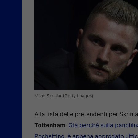
Milan Skriniar (Getty Images)
Alla lista delle pretendenti per Skrin
Tottenham
.
Già perché sulla panchina
Pochettino, è appena approdato uffi