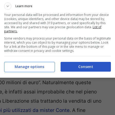
Learn more
ssione di Milan
Skriniar
,
con Vertonghen del
Your personal data will be processed and information from your device
come suo possibile successore a costo zero
.
(cookies, unique identifiers, and other device data) may be stored by,
accessed by and shared with 319 partners, or used specifically by this
ioni a dir poco clamorose sul futuro dello
site. We and our partners may use precise geolocation data.
List of
partners.
tanti della ‘Stars and Friends’, agenzia che
Some vendors may process your personal data on the basis of legitimate
interest, which you can object to by managing your options below. Look
 centrale interista. Allo spagnolo ‘As’ Mithat
for a link at the bottom of this page or in the site menu to manage or
withdraw consent in privacy and cookie settings.
cellona
si sfidano almeno da due anni per il
do che adesso sono le ‘Merengues’ “
vicine a un
Manage options
Consent
l calciatore arrivato alla Pinetina nell’estate
“100 milioni di euro”. Naturalmente queste
, è infatti assai improbabile che nel pieno
a Liberazione stia trattando la vendita di uno
i più utilizzati da mister Conte
. A fine