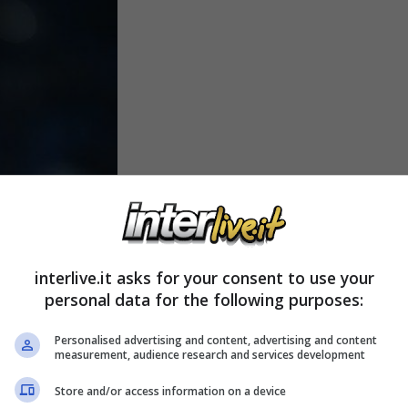
interlive.it asks for your consent to use your
personal data for the following purposes:
a disposizione la dirigenza interista nella
 però la possibilità che
Suning
possa
Personalised advertising and content, advertising and content
measurement, audience research and services development
o scopo di incrementare ulteriormente la
Store and/or access information on a device
ra. In questi giorni, non tanto a caso, si è