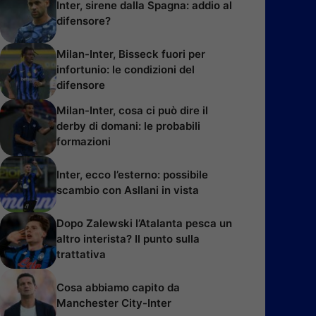
Inter, sirene dalla Spagna: addio al
difensore?
Milan-Inter, Bisseck fuori per
infortunio: le condizioni del
difensore
Milan-Inter, cosa ci può dire il
derby di domani: le probabili
formazioni
Inter, ecco l’esterno: possibile
scambio con Asllani in vista
Dopo Zalewski l’Atalanta pesca un
altro interista? Il punto sulla
trattativa
Cosa abbiamo capito da
Manchester City-Inter