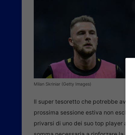
Milan Skriniar (Getty Images)
Il super tesoretto che potrebbe avere 
prossima sessione estiva non esclude
privarsi di uno dei suo top player all
somma necessaria a rinforzare la squad