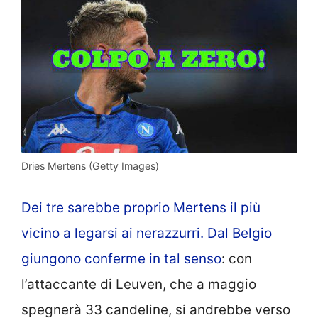
Dries Mertens (Getty Images)
Dei tre sarebbe proprio Mertens il più
vicino a legarsi ai nerazzurri. Dal Belgio
giungono conferme in tal senso
: con
l’attaccante di Leuven, che a maggio
spegnerà 33 candeline, si andrebbe verso