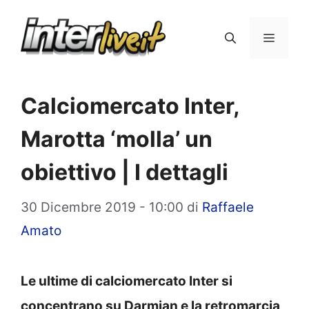
Vai
al
Menu
contenuto
Calciomercato Inter,
Marotta ‘molla’ un
obiettivo | I dettagli
30 Dicembre 2019 - 10:00
di
Raffaele
Amato
Le ultime di calciomercato Inter si
concentrano su Darmian e la retromarcia