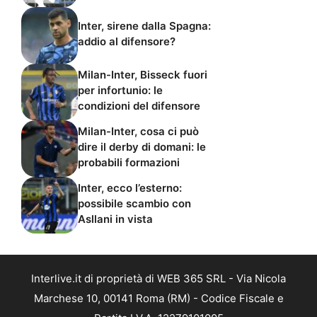
Inter, sirene dalla Spagna:
addio al difensore?
Milan-Inter, Bisseck fuori
per infortunio: le
condizioni del difensore
Milan-Inter, cosa ci può
dire il derby di domani: le
probabili formazioni
Inter, ecco l’esterno:
possibile scambio con
Asllani in vista
Interlive.it di proprietà di WEB 365 SRL - Via Nicola
Marchese 10, 00141 Roma (RM) - Codice Fiscale e