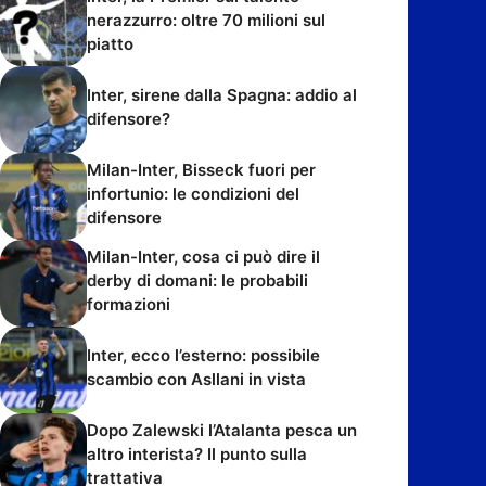
nerazzurro: oltre 70 milioni sul
piatto
Inter, sirene dalla Spagna: addio al
difensore?
Milan-Inter, Bisseck fuori per
infortunio: le condizioni del
difensore
Milan-Inter, cosa ci può dire il
derby di domani: le probabili
formazioni
Inter, ecco l’esterno: possibile
scambio con Asllani in vista
Dopo Zalewski l’Atalanta pesca un
altro interista? Il punto sulla
trattativa