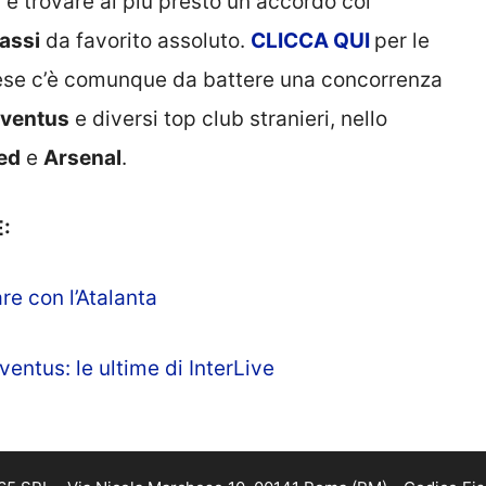
 è trovare al più presto un accordo col
assi
da favorito assoluto.
CLICCA
QUI
per le
edese c’è comunque da battere una concorrenza
ventus
e diversi top club stranieri, nello
ed
e
Arsenal
.
:
re con l’Atalanta
ventus: le ultime di InterLive