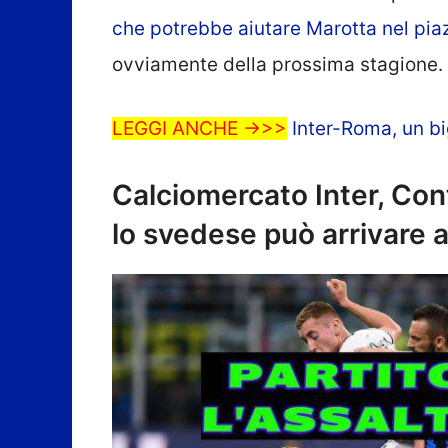
che potrebbe aiutare Marotta nel piaz
ovviamente della prossima stagione.
LEGGI ANCHE ->>>
Inter-Roma, un big
Calciomercato Inter, Con
lo svedese può arrivare 