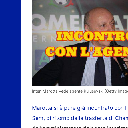
Inter, Marotta vede agente Kulusevski (Getty Imag
Marotta si è pure già incontrato con l
Sem, di ritorno dalla trasferta di Cha