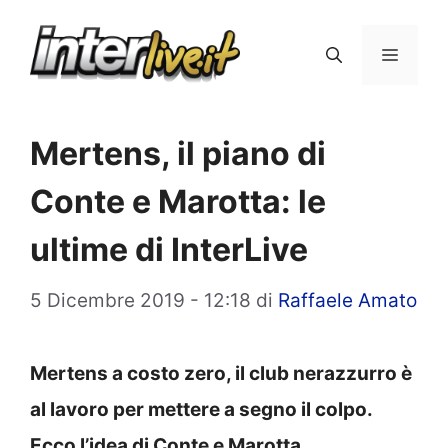
Vai
al
Menu
contenuto
Mertens, il piano di
Conte e Marotta: le
ultime di InterLive
5 Dicembre 2019 - 12:18
di
Raffaele Amato
Mertens a costo zero, il club nerazzurro è
al lavoro per mettere a segno il colpo.
Ecco l’idea di Conte e Marotta