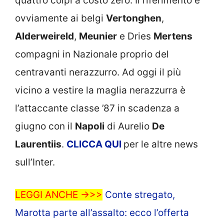
quattro colpi a costo zero. Il riferimento è
ovviamente ai belgi
Vertonghen
,
Alderweireld
,
Meunier
e Dries
Mertens
compagni in Nazionale proprio del
centravanti nerazzurro. Ad oggi il più
vicino a vestire la maglia nerazzurra è
l’attaccante classe ’87 in scadenza a
giugno con il
Napoli
di Aurelio
De
Laurentiis
.
CLICCA
QUI
per le altre news
sull’Inter.
LEGGI ANCHE ->>>
Conte stregato,
Marotta parte all’assalto: ecco l’offerta