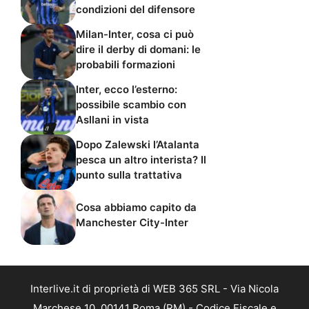
condizioni del difensore
Milan-Inter, cosa ci può
dire il derby di domani: le
probabili formazioni
Inter, ecco l’esterno:
possibile scambio con
Asllani in vista
Dopo Zalewski l’Atalanta
pesca un altro interista? Il
punto sulla trattativa
Cosa abbiamo capito da
Manchester City-Inter
Interlive.it di proprietà di WEB 365 SRL - Via Nicola
Marchese 10, 00141 Roma (RM) - Codice Fiscale e