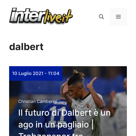
Vai
al
Menu
contenuto
dalbert
10 Luglio 2021 - 11:04
Christian Camberini
Il futuro di Dalbert è un
ago in un pagliaio |