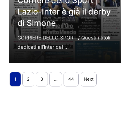
Corriere dello Sport |
Lazio-Inter è già il derby
di Simone
CORRIERE DELLO SPORT / Questi i titoli
dedicati all’Inter dal ...
1
2
3
…
44
Next