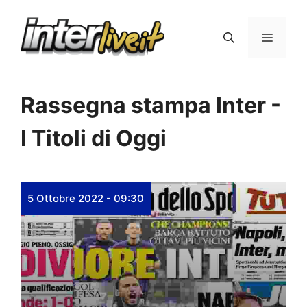
Vai
al
Menu
contenuto
Rassegna stampa Inter -
I Titoli di Oggi
5 Ottobre 2022 - 09:30