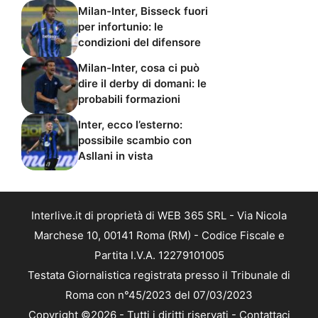
Milan-Inter, Bisseck fuori
per infortunio: le
condizioni del difensore
Milan-Inter, cosa ci può
dire il derby di domani: le
probabili formazioni
Inter, ecco l’esterno:
possibile scambio con
Asllani in vista
Interlive.it di proprietà di WEB 365 SRL - Via Nicola
Marchese 10, 00141 Roma (RM) - Codice Fiscale e
Partita I.V.A. 12279101005
Testata Giornalistica registrata presso il Tribunale di
Roma con n°45/2023 del 07/03/2023
Copyright ©2026 - Tutti i diritti riservati -
Contattaci