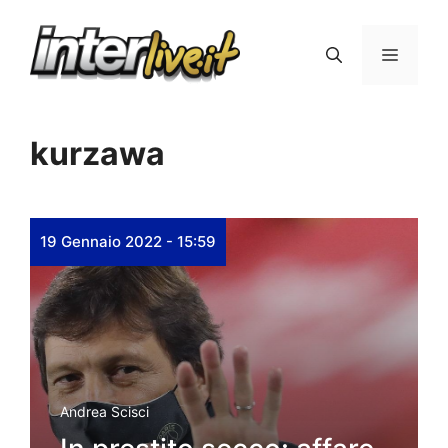
Vai
al
Menu
contenuto
kurzawa
19 Gennaio 2022 - 15:59
Andrea Scisci