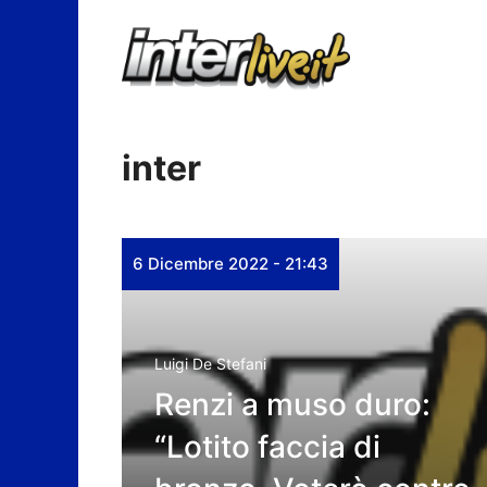
Vai
al
contenuto
inter
6 Dicembre 2022 - 21:43
Luigi De Stefani
Renzi a muso duro:
“Lotito faccia di