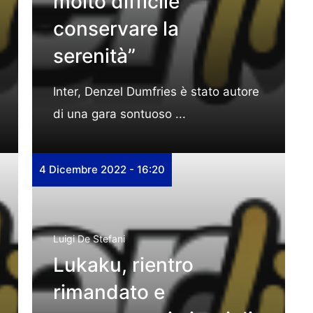
molto difficile
conservare la
serenità”
Inter, Denzel Dumfries è stato autore
di una gara sontuoso ...
4 Dicembre 2022 - 16:20
Luigi De Stefani
Lukaku, rientro
rimandato e