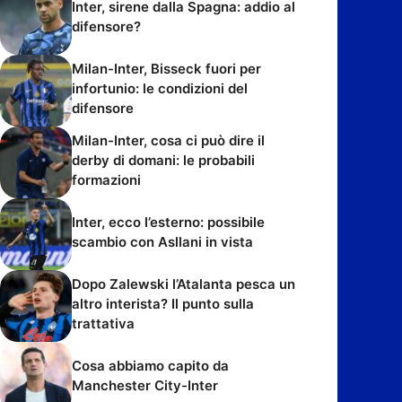
Inter, sirene dalla Spagna: addio al
difensore?
Milan-Inter, Bisseck fuori per
infortunio: le condizioni del
difensore
Milan-Inter, cosa ci può dire il
derby di domani: le probabili
formazioni
Inter, ecco l’esterno: possibile
scambio con Asllani in vista
Dopo Zalewski l’Atalanta pesca un
altro interista? Il punto sulla
trattativa
Cosa abbiamo capito da
Manchester City-Inter