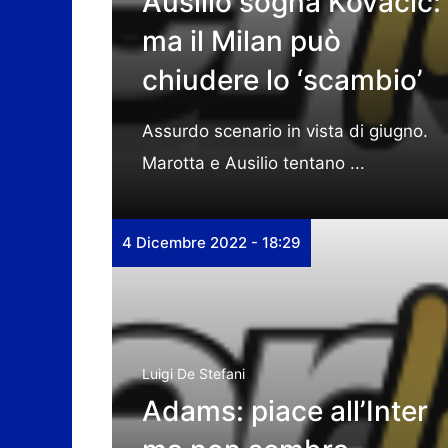
Ausilio sogna Kovacic:
ma il Milan può
chiudere lo ‘scambio’
Assurdo scenario in vista di giugno.
Marotta e Ausilio tentano ...
4 Dicembre 2022 - 18:29
Luigi De Stefani
Adams: piace all’Inter