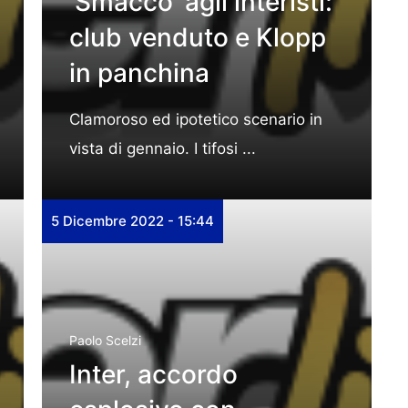
‘Smacco’ agli interisti:
club venduto e Klopp
in panchina
Clamoroso ed ipotetico scenario in
vista di gennaio. I tifosi ...
5 Dicembre 2022 - 15:44
Paolo Scelzi
Inter, accordo