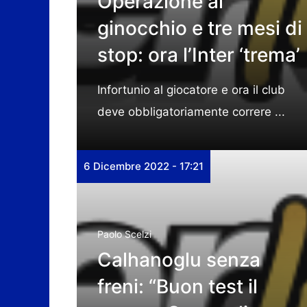
Operazione al
ginocchio e tre mesi di
stop: ora l’Inter ‘trema’
Infortunio al giocatore e ora il club
deve obbligatoriamente correre ...
6 Dicembre 2022 - 17:21
Paolo Scelzi
Calhanoglu senza
freni: “Buon test il