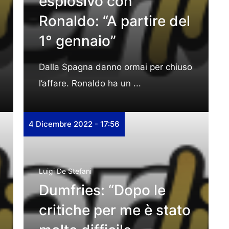
esplosivo con
Ronaldo: “A partire del
1° gennaio”
Dalla Spagna danno ormai per chiuso
l’affare. Ronaldo ha un ...
4 Dicembre 2022 - 17:56
Luigi De Stefani
Dumfries: “Dopo le
critiche per me è stato