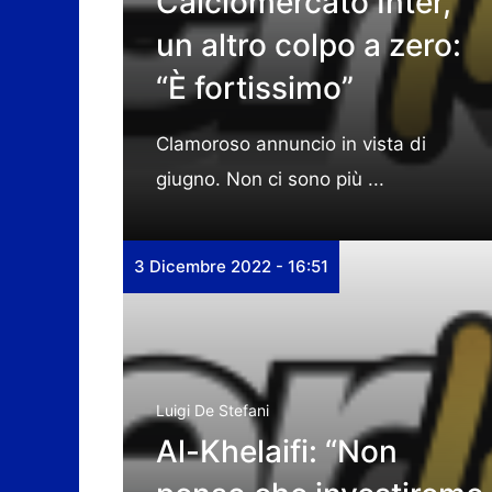
Calciomercato Inter,
un altro colpo a zero:
“È fortissimo”
Clamoroso annuncio in vista di
giugno. Non ci sono più ...
3 Dicembre 2022 - 16:51
Luigi De Stefani
Al-Khelaifi: “Non